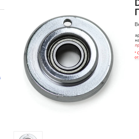
В
а
н
п
* 
от
в