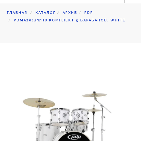
ГЛАВНАЯ
КАТАЛОГ
АРХИВ
PDP
БАРАБАНЫ
PDMA2015WH8 КОМПЛЕКТ 5 БАРАБАНОВ, WHITE
ПЕДАЛИ И СТОЙКИ
АКСЕССУАРЫ DW
АРТИСТЫ
ИНФОРМАЦИЯ
КАТАЛОГ
КОРЗИНА ТОВАРОВ
0